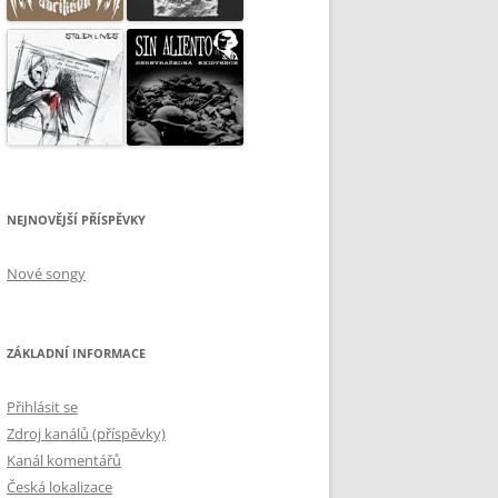
NEJNOVĚJŠÍ PŘÍSPĚVKY
Nové songy
ZÁKLADNÍ INFORMACE
Přihlásit se
Zdroj kanálů (příspěvky)
Kanál komentářů
Česká lokalizace