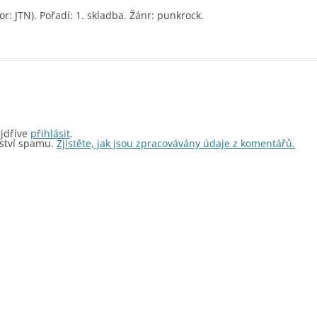
nahoru/dolů
r: JTN). Pořadí: 1. skladba. Žánr: punkrock.
zvýšíte
nebo
snížíte
úroveň
hlasitosti.
ejdříve
přihlásit
.
ství spamu.
Zjistěte, jak jsou zpracovávány údaje z komentářů.