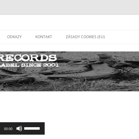
ODKAZY
KONTAKT
ZÁSADY COOKIES (EU)
Použitím
00:00
šipek