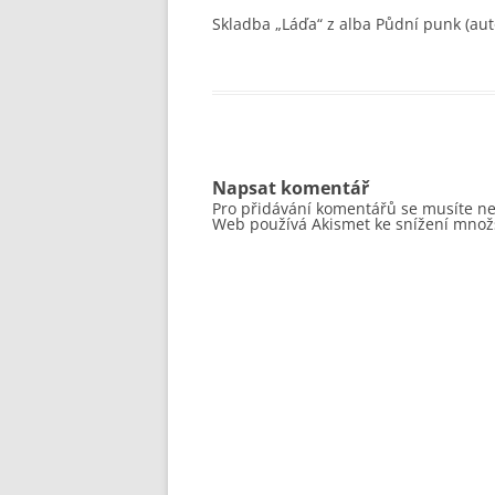
Skladba „Láďa“ z alba Půdní punk (auto
RD020
RD019
RD018
RD017
Napsat komentář
Pro přidávání komentářů se musíte n
Web používá Akismet ke snížení množ
… STARŠÍ TITULY