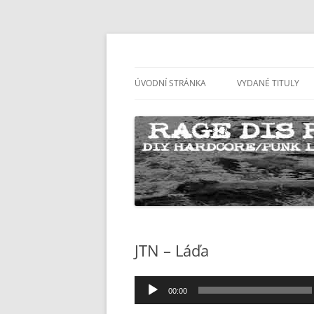
Přejít
k
obsahu
Rage Dis records website
ragedis.net
webu
ÚVODNÍ STRÁNKA
VYDANÉ TITULY
RD028
RD027
RD026
RD025
RD024
JTN – Láďa
RD023
Audio
RD022
00:00
přehrávač
RD021