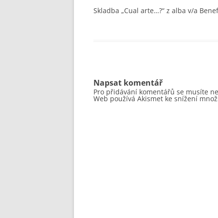
Skladba „Cual arte…?“ z alba v/a Benef
RD020
RD019
RD018
RD017
Napsat komentář
Pro přidávání komentářů se musíte n
Web používá Akismet ke snížení množ
… STARŠÍ TITULY