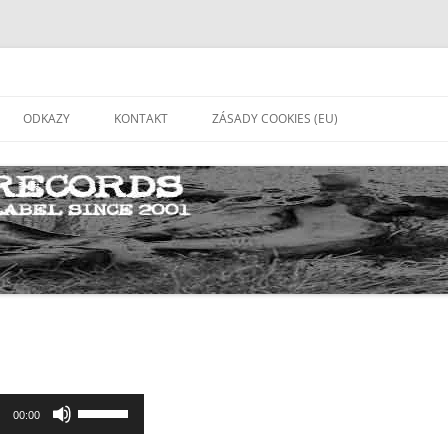
ODKAZY
KONTAKT
ZÁSADY COOKIES (EU)
Použitím
00:00
šipek