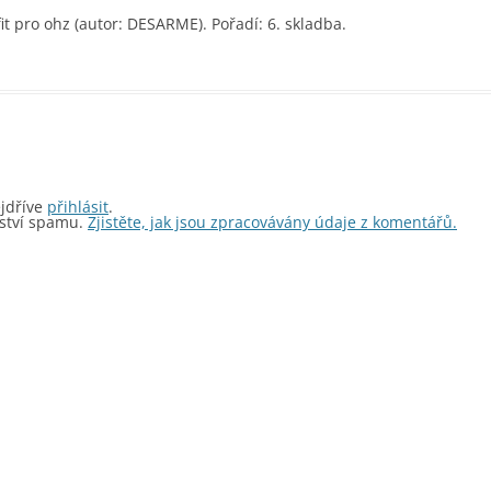
nahoru/dolů
it pro ohz (autor: DESARME). Pořadí: 6. skladba.
zvýšíte
nebo
snížíte
úroveň
hlasitosti.
ejdříve
přihlásit
.
ství spamu.
Zjistěte, jak jsou zpracovávány údaje z komentářů.