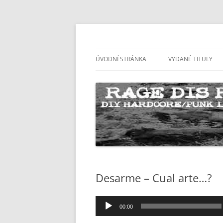
Přejít
k
obsahu
Rage Dis records website
ragedis.net
webu
ÚVODNÍ STRÁNKA
VYDANÉ TITULY
RD028
RD027
RD026
RD025
RD024
Desarme – Cual arte…?
RD023
Audio
RD022
00:00
přehrávač
RD021