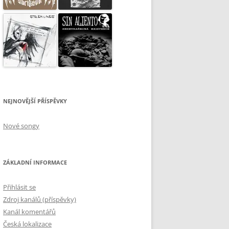
NEJNOVĚJŠÍ PŘÍSPĚVKY
Nové songy
ZÁKLADNÍ INFORMACE
Přihlásit se
Zdroj kanálů (příspěvky)
Kanál komentářů
Česká lokalizace